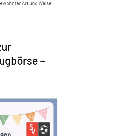
 gewohnter Art und Weise
zur
eugbörse –